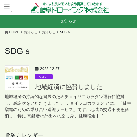
コ
ナ
ン
ビ
テ
ゲ
お知らせ
ン
ー
ツ
シ
HOME
お知らせ
お知らせ
SDGｓ
へ
ョ
ス
ン
キ
に
SDGｓ
ッ
移
プ
動
2022-12-27
SDGｓ
地域経済に協賛しました
地域経済の持続的な発展のためチョイソコカラタン運行に協賛
し、感謝状をいただきました。 チョイソコカラタン とは、「健幸
増進のための乗り合い送迎サービス」です。地域の交通不便を解
消し、特に 高齢者の外出への楽しみ、健康増進 […]
営業カレンダー