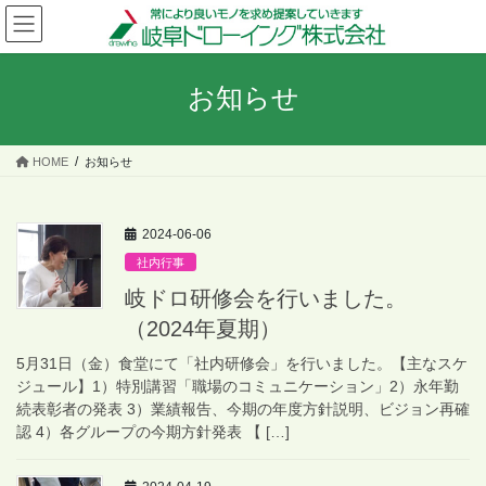
コ
ナ
ン
ビ
テ
ゲ
ン
ー
お知らせ
ツ
シ
へ
ョ
ス
ン
HOME
お知らせ
キ
に
ッ
移
プ
動
2024-06-06
社内行事
岐ドロ研修会を行いました。
（2024年夏期）
5月31日（金）食堂にて「社内研修会」を行いました。【主なスケ
ジュール】1）特別講習「職場のコミュニケーション」2）永年勤
続表彰者の発表 3）業績報告、今期の年度方針説明、ビジョン再確
認 4）各グループの今期方針発表 【 […]