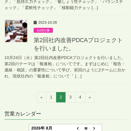
ク」「筋持久力チェック」「敏しょう性チェック」「バランスチ
ェック」「柔軟性チェック」「移動能力チェッ […]
2023-10-26
社内行事
第2回社内改善PDCAプロジェクト
を行いました。
10月24日（火）第2回社内改善PDCAプロジェクトを行いました。
第2回のテーマは「報連相」についてです。まずはじめに「報告・
連絡・相談」の重要性について学び、前回のように2チームに分か
れ、現状社内の「報連相」について「 […]
投
固
固
固
固
«
1
2
3
4
»
稿
定
定
定
定
ペ
ペ
ペ
ペ
ナ
営業カレンダー
ー
ー
ー
ー
ビ
ジ
ジ
ジ
ジ
2026年 8月
ゲ