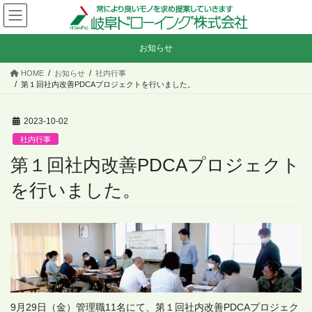
コ
ナ
ン
ビ
テ
ゲ
お知らせ
ン
ー
ツ
シ
HOME
お知らせ
社内行事
へ
ョ
第１回社内改善PDCAプロジェクトを行いました。
ス
ン
キ
に
2023-10-02
ッ
移
プ
動
社内行事
第１回社内改善PDCAプロジェクト
を行いました。
9月29日（金）管理職11名にて、第１回社内改善PDCAプロジェク