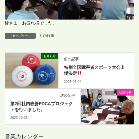
皆さま お疲れ様でした。
社内行事
カテゴリー
お知らせ
前の記事
特別全国障害者スポーツ大会出
場決定
2023-08-04
社内行事
次の記事
第2回社内改善PDCAプロジェク
トを行いました。
2023-10-26
営業カレンダー