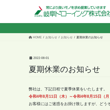
コ
ナ
ン
ビ
テ
ゲ
ン
ー
ツ
シ
へ
ョ
HOME
お知らせ
お知らせ
夏期休業のお知らせ
ス
ン
キ
に
ッ
移
プ
動
2022-08-01
夏期休業のお知らせ
弊社は、下記日程で夏季休業をいたします。
令和4年8月11日（木）～令和4年8月15日（月
お客様にはご迷惑をお掛け致しますが、どう