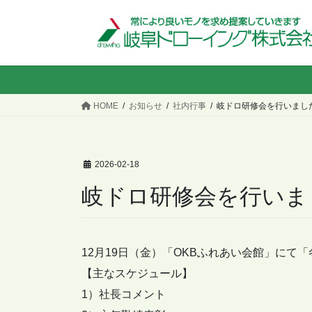
コ
ナ
ン
ビ
テ
ゲ
ン
ー
ツ
シ
へ
ョ
HOME
お知らせ
社内行事
岐ドロ研修会を行いました
ス
ン
キ
に
ッ
移
プ
動
2026-02-18
岐ドロ研修会を行いまし
12月19日（金）「OKBふれあい会館」にて
【主なスケジュール】
1）社長コメント